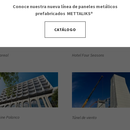
Conoce nuestra nueva línea de paneles metálicos
prefabricados
METTALIKS®
CATÁLOGO
oreal
Hotel Four Seasons
ine Polanco
Túnel de viento