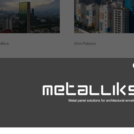
élice
Etre Polanco
Insurgentes 609
rto Internacional de Tijuana