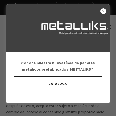
Conoce nuestra nueva línea de paneles metálicos
prefabricados METALLIKS®
TÉRMINOS Y CONDICIONES
Conoce nuestra nueva línea de paneles
metálicos prefabricados
METTALIKS®
Le damos la bienvenida a MFE.MX
CATÁLOGO
Le pedimos que revise nuestros Términos de uso, que son
un acuerdo de licencia vinculante que cubre su uso de este
sitio ("Acuerdo"). Si permanece en este sitio o regresa
después de esto, acepta estar sujeto a este Acuerdo a
cambio del acceso al contenido gratuito proporcionado